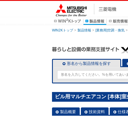
WIN2Kトップ
製品情報
[業務用]空調・換気
形名から製品情報を探す
ビル用マルチエアコン [本体]室外ユ
製品概要
技術資料
仕様