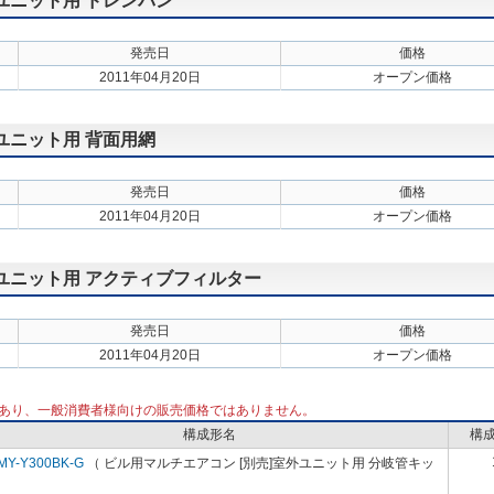
外ユニット用 ドレンパン
発売日
価格
2011年04月20日
オープン価格
外ユニット用 背面用網
発売日
価格
2011年04月20日
オープン価格
外ユニット用 アクティブフィルター
発売日
価格
2011年04月20日
オープン価格
あり、一般消費者様向けの販売価格ではありません。
構成形名
構
MY-Y300BK-G
（ ビル用マルチエアコン [別売]室外ユニット用 分岐管キッ
）