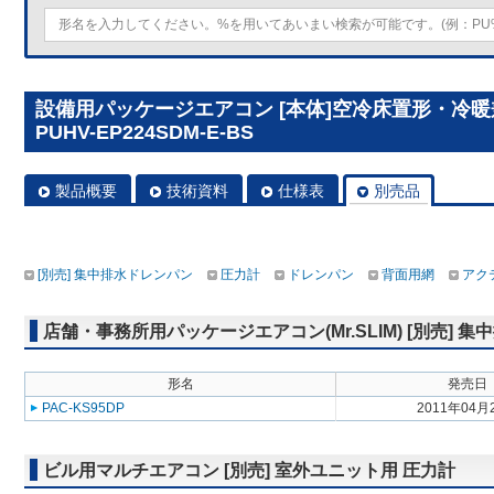
設備用パッケージエアコン [本体]空冷床置形・冷
PUHV-EP224SDM-E-BS
製品概要
技術資料
仕様表
別売品
[別売] 集中排水ドレンパン
圧力計
ドレンパン
背面用網
アク
店舗・事務所用パッケージエアコン(Mr.SLIM) [別売] 
形名
発売日
PAC-KS95DP
2011年04月
ビル用マルチエアコン [別売] 室外ユニット用 圧力計