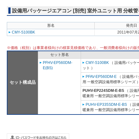
設備用パッケージエアコン [別売] 室外ユニット用 分岐
形名
発売日
CMY-S100BK
2011年07月
※価格（税別）は事業者様向けの積算見積価格であり、一般消費者様向けの販
セット形名
PFHV-EP560DM-
CMY-S100BK
（ 設備用パッケー
E(BS)
ット ）
PFAV-EP560DM-E
（ 設備用パ
セット構成品
用 一般空調設備用標準シリーズ 
PUHV-EP224SDM-E-BS
（ 設備
暖兼用 一般空調設備用標準シリー
PUHV-EP335SDM-E-BS
（ 設
暖兼用 一般空調設備用標準シリー