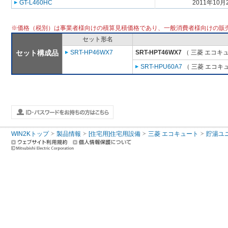
GT-L460HC
2011年10月
※価格（税別）は事業者様向けの積算見積価格であり、一般消費者様向けの販
セット形名
セット構成品
SRT-HP46WX7
SRT-HPT46WX7
（ 三菱 エコキ
SRT-HPU60A7
（ 三菱 エコキ
WIN2Kトップ
製品情報
[住宅用]住宅用設備
三菱 エコキュート
貯湯ユ