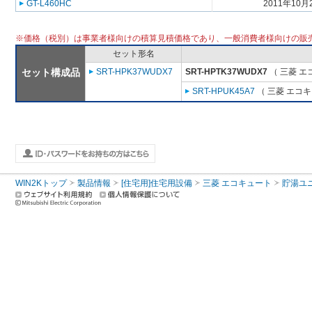
GT-L460HC
2011年10月
※価格（税別）は事業者様向けの積算見積価格であり、一般消費者様向けの販
セット形名
セット構成品
SRT-HPK37WUDX7
SRT-HPTK37WUDX7
（ 三菱 エ
SRT-HPUK45A7
（ 三菱 エコ
WIN2Kトップ
製品情報
[住宅用]住宅用設備
三菱 エコキュート
貯湯ユ