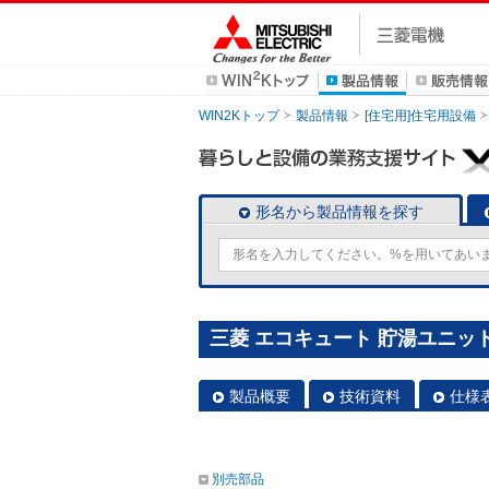
WIN2Kトップ
製品情報
[住宅用]住宅用設備
形名から製品情報を探す
三菱 エコキュート 貯湯ユニット S
製品概要
技術資料
仕様
別売部品