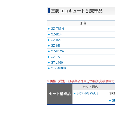
三菱 エコキュート 別売部品
形名
GZ-TS3H
GZ-B1F
GZ-B2F
GZ-6E
GZ-H12A
GZ-TS3
GT-L460
GT-L460HC
※価格（税別）は事業者様向けの積算見積価格で
セット形名
セット構成品
SRT-HP37WU8
SR
S