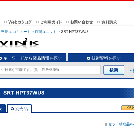
三菱 エコキュート
貯湯ユニット
SRT-HPT37WU8
キーワードから製品情報を探す
技術資料を探す
RT-HPT37WU8
表
別売品
セット構成品を