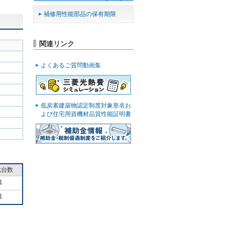
補修用性能部品の保有期限
関連リンク
よくあるご質問動画集
低炭素建築物認定制度対象形名お
よび住宅用資機材品質性能証明書
成台数
1
1