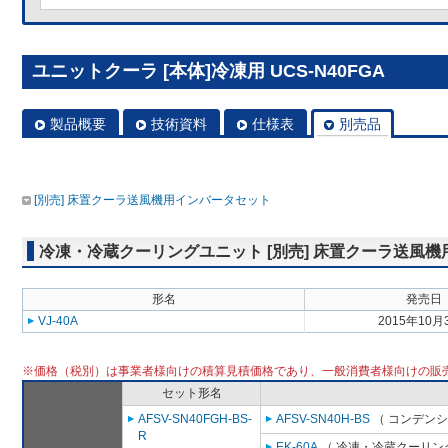
ユニットクーラ [本体]冷凍用 UCS-N40FGA
製品概要
技術資料
仕様表
別売品
[別売] 床置クーラ送風機用インバータセット
冷凍・冷蔵クーリングユニット [別売] 床置クーラ送風
形名
発売日
VJ-40A
2015年10月
※価格（税別）は事業者様向けの積算見積価格であり、一般消費者様向けの販
セット形名
AFSV-SN40FGH-BS-
AFSV-SN40H-BS
（ コンデンシ
R
EK-60A
（ 冷凍・冷蔵クーリング