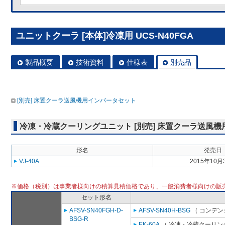
ユニットクーラ [本体]冷凍用 UCS-N40FGA
製品概要
技術資料
仕様表
別売品
[別売] 床置クーラ送風機用インバータセット
冷凍・冷蔵クーリングユニット [別売] 床置クーラ送風
形名
発売日
VJ-40A
2015年10月
※価格（税別）は事業者様向けの積算見積価格であり、一般消費者様向けの販
セット形名
AFSV-SN40FGH-D-
AFSV-SN40H-BSG
（ コンデン
BSG-R
EK-60A
（ 冷凍・冷蔵クーリング