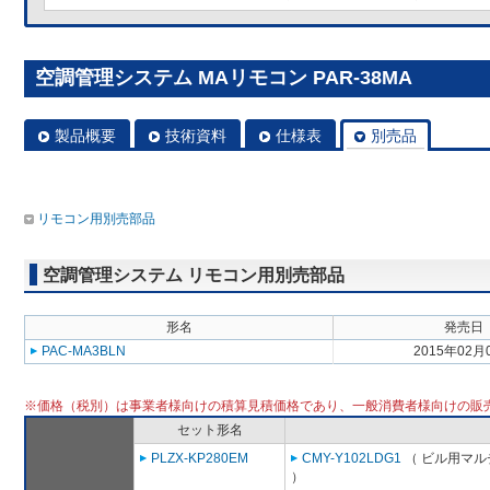
空調管理システム MAリモコン PAR-38MA
製品概要
技術資料
仕様表
別売品
リモコン用別売部品
空調管理システム リモコン用別売部品
形名
発売日
PAC-MA3BLN
2015年02月
※価格（税別）は事業者様向けの積算見積価格であり、一般消費者様向けの販
セット形名
PLZX-KP280EM
CMY-Y102LDG1
（ ビル用マル
）