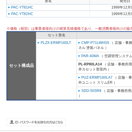
形名
発売日
PAC-YT81HC
1999年12月
PAC-YT82HC
1999年12月
※価格（税別）は事業者様向けの積算見積価格であり、一般消費者様向けの販
セット形名
PLZX-ERMP160LT
CMP-P71LWHG5
（ 店舗・事務所
ネル 塗装パネル ）
PAR-40MA
（ 空調管理システム
PL-RP80LA14
（ 店舗・事務所用パ
セット構成品
井カセット形室内 ）
PUZ-ERMP160LA7
（ 店舗・事務
外ユニット スリムER ）
SDD-50SR8
（ 店舗・事務所用パ
）