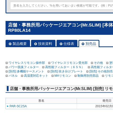
店舗・事務所用パッケージエアコン(Mr.SLIM) [本
RP80LA14
製品概要
技術資料
仕様表
別売品
ワイヤレスリモコン操作部
ワイヤレスリモコン受光部
その他
塗
パワー脱臭フィルター
高性能フィルター（６５％）
高性能フィルタ
[別売] 多機能ケースメント
[別売] 吹き分けプレート
[別売] その他別売
パネル
高湿度対応キット
MAリモコン
制御用別売部品
リモ
店舗・事務所用パッケージエアコン(Mr.SLIM) [別売]
形名
発売日
PAR-SC2SA
2015年02月