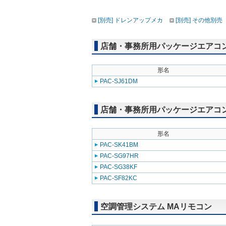
[別売] ドレンアップメカ
[別売] その他別売
店舗・事務所用パッケージエアコン(Mr
形名
PAC-SJ61DM
店舗・事務所用パッケージエアコン(Mr
形名
PAC-SK41BM
PAC-SG97HR
PAC-SG38KF
PAC-SF82KC
空調管理システム MAリモコン