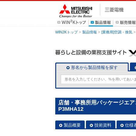
WIN2Kトップ
製品情報
[業務用]空調・換気
形名から製品情報を探す
店舗・事務所用パッケージエアコン(
P3MHA12
製品概要
技術資料
仕様