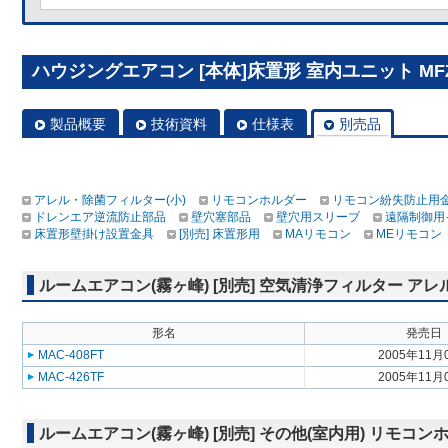
ハウジングエアコン [本体]床置形 室内ユニット MFZ-K
製品概要
技術資料
仕様表
別売品
アレル・除菌フィルター(小)
リモコンホルダー
リモコン紛失防止用
ドレンエア逆流防止部品
壁穴塞部品
壁穴用スリーブ
遠隔制御用
床置形壁掛け設置金具
[別売] 床置形用
MAリモコン
MEリモコン
ルームエアコン(霧ヶ峰) [別売] 空気清浄フィルター アレ
形名
発売日
MAC-408FT
2005年11月
MAC-426TF
2005年11月
ルームエアコン(霧ヶ峰) [別売] その他(室内用) リモコン