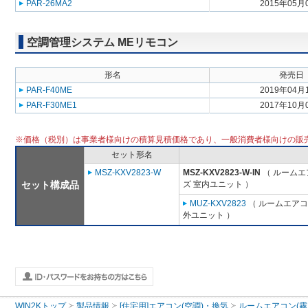
PAR-26MA2
2015年05月
空調管理システム MEリモコン
形名
発売日
PAR-F40ME
2019年04月
PAR-F30ME1
2017年10月
※価格（税別）は事業者様向けの積算見積価格であり、一般消費者様向けの販
セット形名
MSZ-KXV2823-W
MSZ-KXV2823-W-IN
（ ルームエ
セット構成品
ズ 室内ユニット ）
MUZ-KXV2823
（ ルームエアコン
外ユニット ）
WIN2Kトップ
製品情報
[住宅用]エアコン(空調)・換気
ルームエアコン(霧