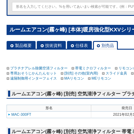
ルームエアコン(霧ヶ峰) [本体]暖房強化型KXVシリーズ 
製品概要
技術資料
仕様表
別売品
プラチナアレル除菌空清フィルター
帯電ミクロフィルター
リモコン
専用おそうじかんたんセット
[別売] その他(室内用)
スライド金具
遠隔制御用インターフェイス
MAリモコン
MEリモコン
ルームエアコン(霧ヶ峰) [別売] 空気清浄フィルター 
形名
発売日
MAC-300FT
2021年02月
ルームエアコン(霧ヶ峰) [別売] 空気清浄フィルター 帯