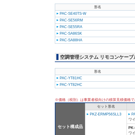
形名
PAC-SE40TS-W
PAC-SE56RM
PAC-SE55RA
PAC-SA86SK
PAC-SA88HA
空調管理システム リモコンケーブ
形名
PAC-YT81HC
PAC-YT82HC
※価格（税別）は事業者様向けの積算見積価格で
セット形名
PKZ-ERMP56SLL3
P
ワ
セット構成品
PK
ワイ