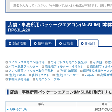
店舗・事務所用パッケージエアコン(Mr.SLIM) [本
RP63LA20
製品概要
技術資料
仕様表
別売品
ワイヤレスリモコン操作部
ワイヤレスリモコン受光部
その他
塗
パワー脱臭フィルター
高性能フィルター（６５％）
高性能フィルタ
アレル除菌フィルター取付用部材
[別売] 加湿器
[別売] 多機能ケース
[別売] パネル
[別売] ダクト
[別売] スペーサー
パネル
高湿度
制御用別売部品
リモコンケーブル
店舗・事務所用パッケージエアコン(Mr.SLIM) [別売]
形名
発売日
PAR-SC4UA
2021年05月