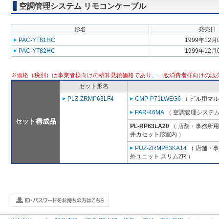
空調管理システム リモコンケーブル
形名
発売日
PAC-YT81HC
1999年12月
PAC-YT82HC
1999年12月
※価格（税別）は事業者様向けの積算見積価格であり、一般消費者様向けの販
セット形名
PLZ-ZRMP63LF4
CMP-P71LWEG6
（ ビル用マル
PAR-46MA
（ 空調管理システム
セット構成品
PL-RP63LA20
（ 店舗・事務所用パ
井カセット形室内 ）
PUZ-ZRMP63KA14
（ 店舗・事務
外ユニット スリムZR ）