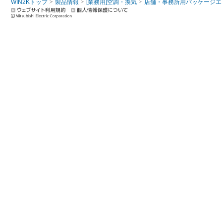
WIN2Kトップ
製品情報
[業務用]空調・換気
店舗・事務所用パッケージエアコン