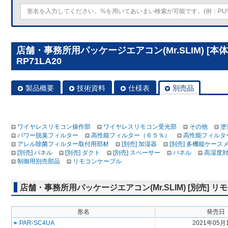
店舗・事務所用パッケージエアコン(Mr.SLIM) [本
RP71LA20
製品概要
技術資料
仕様表
別売品
ワイヤレスリモコン操作部
ワイヤレスリモコン受光部
その他
塗
パワー脱臭フィルター
高性能フィルター（６５％）
高性能フィルタ
アレル除菌フィルター取付用部材
[別売] 加湿器
[別売] 多機能ケース
[別売] パネル
[別売] ダクト
[別売] スペーサー
パネル
高湿度
制御用別売部品
リモコンケーブル
店舗・事務所用パッケージエアコン(Mr.SLIM) [別売]
形名
発売日
PAR-SC4UA
2021年05月