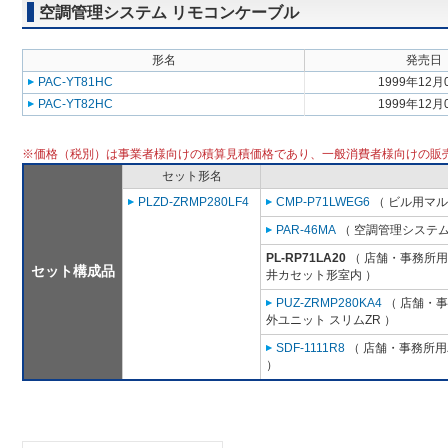
空調管理システム リモコンケーブル
形名
発売日
PAC-YT81HC
1999年12月
PAC-YT82HC
1999年12月
※価格（税別）は事業者様向けの積算見積価格であり、一般消費者様向けの販
セット形名
PLZD-ZRMP280LF4
CMP-P71LWEG6
（ ビル用マル
PAR-46MA
（ 空調管理システム
PL-RP71LA20
（ 店舗・事務所用パ
セット構成品
井カセット形室内 ）
PUZ-ZRMP280KA4
（ 店舗・事務
外ユニット スリムZR ）
SDF-1111R8
（ 店舗・事務所用パ
）