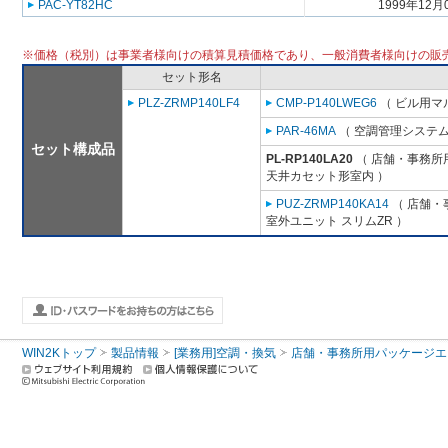
PAC-YT82HC
1999年12月
※価格（税別）は事業者様向けの積算見積価格であり、一般消費者様向けの販
セット形名
PLZ-ZRMP140LF4
CMP-P140LWEG6
（ ビル用マル
PAR-46MA
（ 空調管理システム
セット構成品
PL-RP140LA20
（ 店舗・事務所用パ
天井カセット形室内 ）
PUZ-ZRMP140KA14
（ 店舗・事
室外ユニット スリムZR ）
WIN2Kトップ
製品情報
[業務用]空調・換気
店舗・事務所用パッケージエアコン