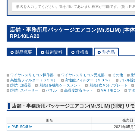
店舗・事務所用パッケージエアコン(Mr.SLIM) [本
RP140LA20
製品概要
技術資料
仕様表
別売品
ワイヤレスリモコン操作部
ワイヤレスリモコン受光部
その他
塗
高性能フィルター（６５％）
高性能フィルター（９０％）
アレル除
[別売] 加湿器
[別売] 多機能ケースメント
[別売] 吹き分けプレート
[別売] スペーサー
パネル
高湿度対応キット
MAリモコン
ア
店舗・事務所用パッケージエアコン(Mr.SLIM) [別売]
形名
発売日
PAR-SC4UA
2021年05月