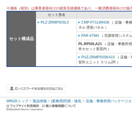
※価格（税別）は事業者様向けの積算見積価格であり、一般消費者様向けの販
セット形名
PLZ-ZRMP50SL5
CMP-P71LWHG6
（ 店舗・事務所
ネル 塗装パネル ）
PAR-47MA
（ 空調管理システム
セット構成品
PL-RP50LA21
（ 店舗・事務所用パ
井カセット形室内 ）
PUZ-ZRMP50SKA15
（ 店舗・事
室外ユニット スリムZR ）
WIN2Kトップ
製品情報
[業務用]空調・換気
店舗・事務所用パッケージエアコン