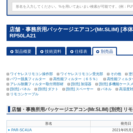
店舗・事務所用パッケージエアコン(Mr.SLIM) [本
RP50LA21
製品概要
技術資料
仕様表
別売品
ワイヤレスリモコン操作部
ワイヤレスリモコン受光部
その他
塗
パワー脱臭フィルター
高性能フィルター（６５％）
高性能フィルタ
アレル除菌フィルター取付用部材
[別売] 加湿器
[別売] 多機能ケース
[別売] パネル
[別売] ダクト
[別売] スペーサー
パネル
高湿度
リモコンケーブル
店舗・事務所用パッケージエアコン(Mr.SLIM) [別売]
形名
発売日
PAR-SC4UA
2021年05月