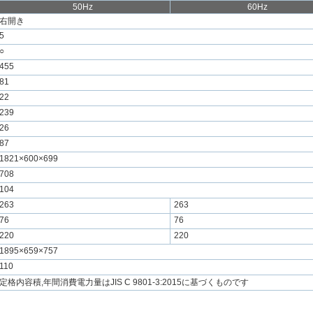
50Hz
60Hz
右開き
5
○
455
81
22
239
26
87
1821×600×699
708
104
263
263
76
76
220
220
1895×659×757
110
定格内容積,年間消費電力量はJIS C 9801-3:2015に基づくものです