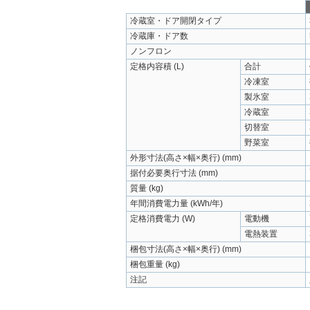
冷蔵室・ドア開閉タイプ
冷蔵庫・ドア数
ノンフロン
定格内容積 (L)
合計
冷凍室
製氷室
冷蔵室
切替室
野菜室
外形寸法(高さ×幅×奥行) (mm)
据付必要奥行寸法 (mm)
質量 (kg)
年間消費電力量 (kWh/年)
定格消費電力 (W)
電動機
電熱装置
梱包寸法(高さ×幅×奥行) (mm)
梱包重量 (kg)
注記