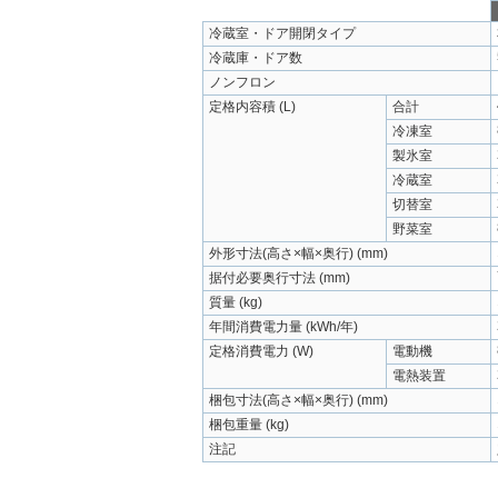
冷蔵室・ドア開閉タイプ
冷蔵庫・ドア数
ノンフロン
定格内容積 (L)
合計
冷凍室
製氷室
冷蔵室
切替室
野菜室
外形寸法(高さ×幅×奥行) (mm)
据付必要奥行寸法 (mm)
質量 (kg)
年間消費電力量 (kWh/年)
定格消費電力 (W)
電動機
電熱装置
梱包寸法(高さ×幅×奥行) (mm)
梱包重量 (kg)
注記