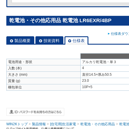
乾電池・その他応用品 乾電池 LR6EXR/4BP
仕様表ダウン
製品概要
技術資料
仕様表
電池用途・形状
アルカリ乾電池・単３
4
入数 (本)
大きさ (mm)
直径14.5×厚み50.5
23.0
質量 (g)
10P×5
梱包単位
WIN2Kトップ
製品情報
[住宅用]生活家電
乾電池・その他応用品
乾電