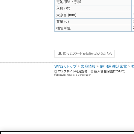
電池用途・形状
入数 (本)
大きさ (mm)
質量 (g)
梱包単位
WIN2Kトップ
製品情報
[住宅用]生活家電