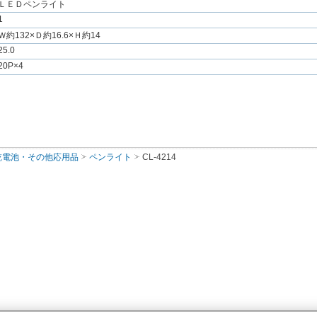
ＬＥＤペンライト
1
Ｗ約132×Ｄ約16.6×Ｈ約14
25.0
20P×4
乾電池・その他応用品
ペンライト
CL-4214