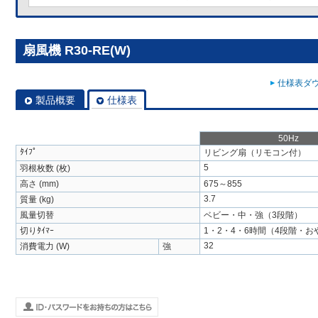
扇風機 R30-RE(W)
仕様表ダウ
製品概要
仕様表
50Hz
ﾀｲﾌﾟ
リビング扇（リモコン付）
5
羽根枚数 (枚)
高さ (mm)
675～855
3.7
質量 (kg)
風量切替
ベビー・中・強（3段階）
切りﾀｲﾏｰ
1・2・4・6時間（4段階・
32
消費電力 (W)
強