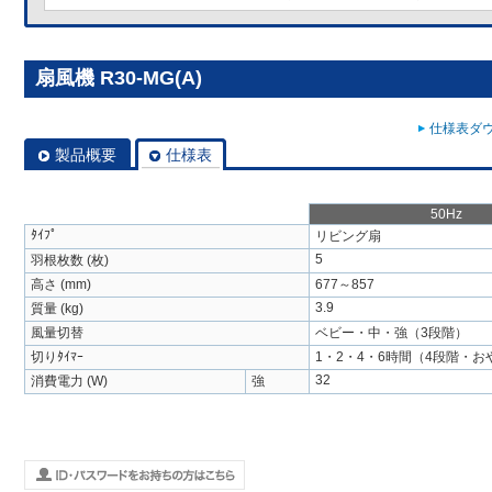
扇風機 R30-MG(A)
仕様表ダウ
製品概要
仕様表
50Hz
ﾀｲﾌﾟ
リビング扇
5
羽根枚数 (枚)
高さ (mm)
677～857
3.9
質量 (kg)
風量切替
ベビー・中・強（3段階）
切りﾀｲﾏｰ
1・2・4・6時間（4段階・
32
消費電力 (W)
強