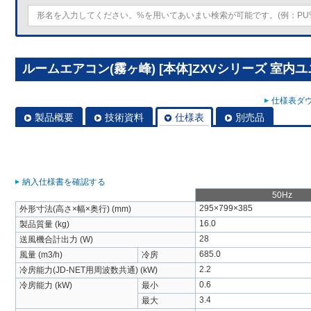
ルームエアコン(霧ヶ峰) [本体]ZXVシリーズ 室内ユニット
仕様表ダウ
製品概要
技術資料
仕様表
別売品
納入仕様書を確認する
50Hz
295×799×385
外形寸法(高さ×幅×奥行) (mm)
16.0
製品質量 (kg)
28
送風機合計出力 (W)
685.0
風量 (m3/h)
冷房
2.2
冷房能力(JD-NET用周波数共通) (kW)
0.6
冷房能力 (kW)
最小
3.4
最大