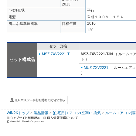
2013
ｺﾝｾﾝﾄ形状
平行
電源
単相１００Ｖ １５Ａ
2010
省エネ基準達成率
目標年度
120
セット形名
MSZ-ZXV2221-T
MSZ-ZXV2221-T-IN
（ ルームエア
セット構成品
ト ）
MUZ-ZXV2221
（ ルームエアコン
）
WIN2Kトップ
製品情報
[住宅用]エアコン(空調)・換気
ルームエアコン(霧