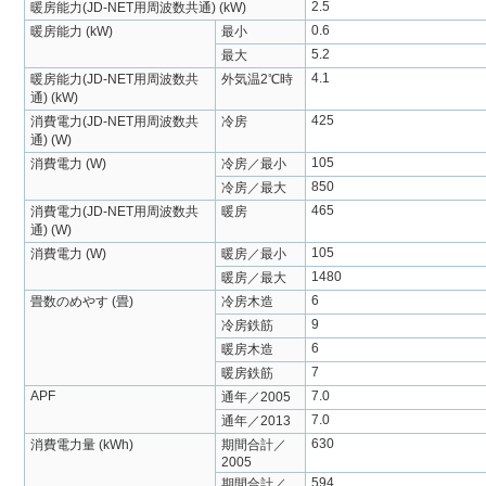
2.5
暖房能力(JD-NET用周波数共通) (kW)
0.6
暖房能力 (kW)
最小
5.2
最大
4.1
暖房能力(JD-NET用周波数共
外気温2℃時
通) (kW)
425
消費電力(JD-NET用周波数共
冷房
通) (W)
105
消費電力 (W)
冷房／最小
850
冷房／最大
465
消費電力(JD-NET用周波数共
暖房
通) (W)
105
消費電力 (W)
暖房／最小
1480
暖房／最大
6
畳数のめやす (畳)
冷房木造
9
冷房鉄筋
6
暖房木造
7
暖房鉄筋
APF
7.0
通年／2005
7.0
通年／2013
630
消費電力量 (kWh)
期間合計／
2005
594
期間合計／