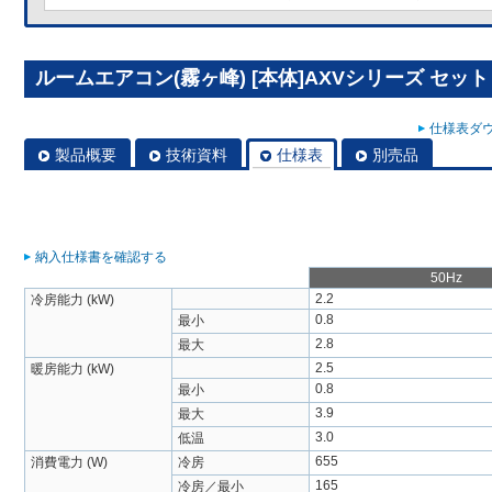
ルームエアコン(霧ヶ峰) [本体]AXVシリーズ セット MS
仕様表ダウ
製品概要
技術資料
仕様表
別売品
納入仕様書を確認する
50Hz
2.2
冷房能力 (kW)
0.8
最小
2.8
最大
2.5
暖房能力 (kW)
0.8
最小
3.9
最大
3.0
低温
655
消費電力 (W)
冷房
165
冷房／最小