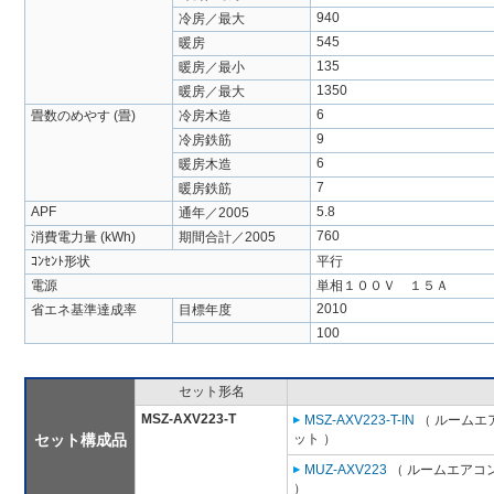
940
冷房／最大
545
暖房
135
暖房／最小
1350
暖房／最大
6
畳数のめやす (畳)
冷房木造
9
冷房鉄筋
6
暖房木造
7
暖房鉄筋
APF
5.8
通年／2005
760
消費電力量 (kWh)
期間合計／2005
ｺﾝｾﾝﾄ形状
平行
電源
単相１００Ｖ １５Ａ
2010
省エネ基準達成率
目標年度
100
セット形名
MSZ-AXV223-T
MSZ-AXV223-T-IN
（ ルームエア
セット構成品
ット ）
MUZ-AXV223
（ ルームエアコン
）