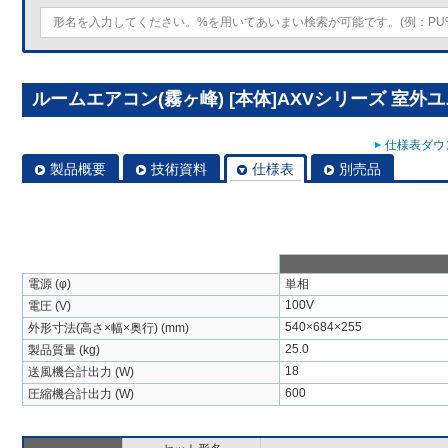
ルームエアコン(霧ヶ峰) [本体]AXVシリーズ 室外ユニッ
仕様表ダウン
製品概要
技術資料
仕様表
別売品
電源 (φ)
単相
100V
電圧 (V)
540×684×255
外形寸法(高さ×幅×奥行) (mm)
25.0
製品質量 (kg)
18
送風機合計出力 (W)
600
圧縮機合計出力 (W)