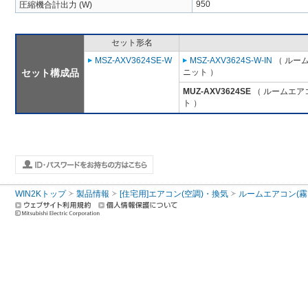
950
圧縮機合計出力 (W)
セット形名
MSZ-AXV3624SE-W
MSZ-AXV3624S-W-IN
（ ルーム
セット構成品
ニット ）
MUZ-AXV3624SE
（ ルームエアコ
ト ）
WIN2Kトップ
製品情報
[住宅用]エアコン(空調)・換気
ルームエアコン(霧