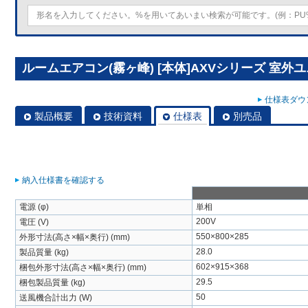
ルームエアコン(霧ヶ峰) [本体]AXVシリーズ 室外ユニッ
仕様表ダウン
製品概要
技術資料
仕様表
別売品
納入仕様書を確認する
電源 (φ)
単相
200V
電圧 (V)
550×800×285
外形寸法(高さ×幅×奥行) (mm)
28.0
製品質量 (kg)
602×915×368
梱包外形寸法(高さ×幅×奥行) (mm)
29.5
梱包製品質量 (kg)
50
送風機合計出力 (W)