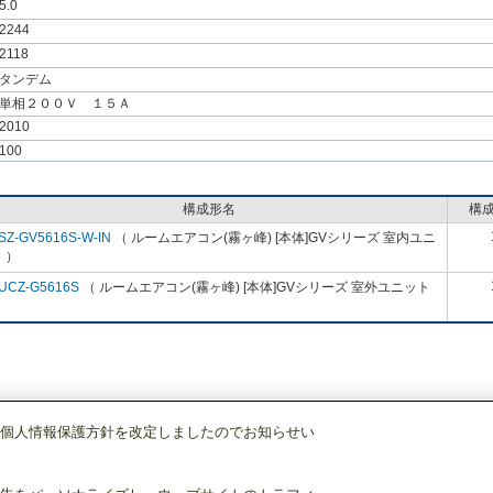
5.0
2244
2118
タンデム
単相２００Ｖ １５Ａ
2010
100
構成形名
構
SZ-GV5616S-W-IN
（ ルームエアコン(霧ヶ峰) [本体]GVシリーズ 室内ユニ
 ）
UCZ-G5616S
（ ルームエアコン(霧ヶ峰) [本体]GVシリーズ 室外ユニット
個人情報保護方針を改定しましたのでお知らせい
調)・換気
ルームエアコン(霧ヶ峰)
[本体]GVシリーズ
セット
MSZ-GV5616S