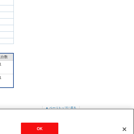
成台数
1
1
▲ ページトップに戻る
-W
OK