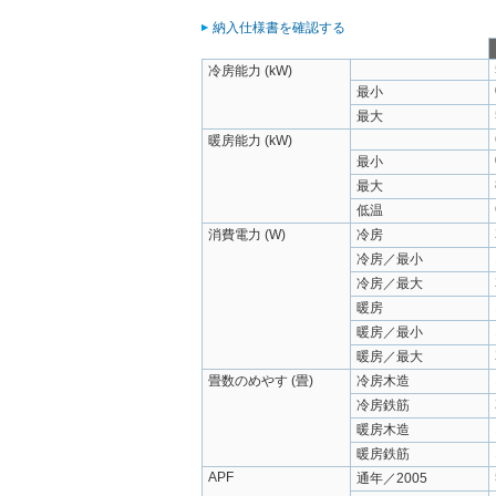
納入仕様書を確認する
冷房能力 (kW)
最小
最大
暖房能力 (kW)
最小
最大
低温
消費電力 (W)
冷房
冷房／最小
冷房／最大
暖房
暖房／最小
暖房／最大
畳数のめやす (畳)
冷房木造
冷房鉄筋
暖房木造
暖房鉄筋
APF
通年／2005