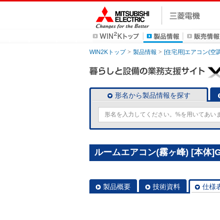
WIN2Kトップ
製品情報
[住宅用]エアコン(空
形名から製品情報を探す
ルームエアコン(霧ヶ峰) [本体]GV
製品概要
技術資料
仕様