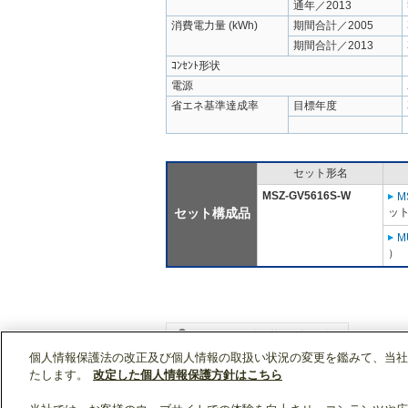
通年／2013
消費電力量 (kWh)
期間合計／2005
期間合計／2013
ｺﾝｾﾝﾄ形状
電源
省エネ基準達成率
目標年度
セット形名
MSZ-GV5616S-W
M
セット構成品
ット
M
）
個人情報保護法の改正及び個人情報の取扱い状況の変更を鑑みて、当社
WIN2Kトップ
製品情報
[住宅用]エアコン(空
たします。
改定した個人情報保護方針はこちら