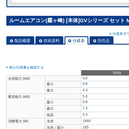
ルームエアコン(霧ヶ峰) [本体]GVシリーズ セット MS
仕様表ダウ
製品概要
技術資料
仕様表
別売品
納入仕様書を確認する
50Hz
4.0
冷房能力 (kW)
0.8
最小
4.3
最大
5.0
暖房能力 (kW)
0.8
最小
7.3
最大
5.3
低温
1660
消費電力 (W)
冷房
165
冷房／最小