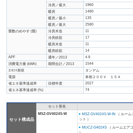
1960
冷房／最大
1480
暖房
135
暖房／最小
2580
暖房／最大
11
畳数のめやす (畳)
冷房木造
17
冷房鉄筋
11
暖房木造
14
暖房鉄筋
APF
4.9
通年／2013
1544
消費電力量 (kWh)
期間合計／2013
ｺﾝｾﾝﾄ形状
タンデム
電源
単相２００Ｖ １５Ａ
2027
省エネ基準達成率
目標年度
74
省エネ基準達成率 (%)
セット形名
MSZ-GV4024S-W
MSZ-GV4024S-W-IN
（ ルームエ
セット構成品
ット ）
MUCZ-G4024S
（ ルームエアコ
）