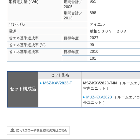
951
消費電力量 (kWh)
期間合計／
2005
898
期間合計／
2013
ｺﾝｾﾝﾄ形状
アイエル
電源
単相１００Ｖ ２０Ａ
2027
省エネ基準達成率
目標年度
95
省エネ基準達成率 (%)
2010
省エネ基準達成率
目標年度
101
セット形名
MSZ-KXV2823-T
MSZ-KXV2823-T-IN
（ ルームエア
セット構成品
室内ユニット ）
MUZ-KXV2823
（ ルームエアコン
外ユニット ）