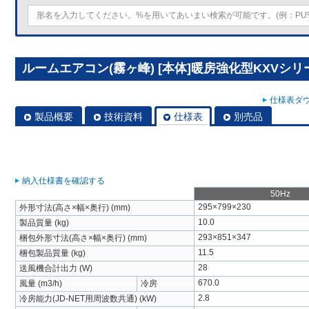
ルームエアコン(霧ヶ峰) [本体]暖房強化型KXVシリーズ 
仕様表ダウ
製品概要
技術資料
仕様表
別売品
納入仕様書を確認する
50Hz
295×799×230
外形寸法(高さ×幅×奥行) (mm)
10.0
製品質量 (kg)
293×851×347
梱包外形寸法(高さ×幅×奥行) (mm)
11.5
梱包製品質量 (kg)
28
送風機合計出力 (W)
670.0
風量 (m3/h)
冷房
2.8
冷房能力(JD-NET用周波数共通) (kW)