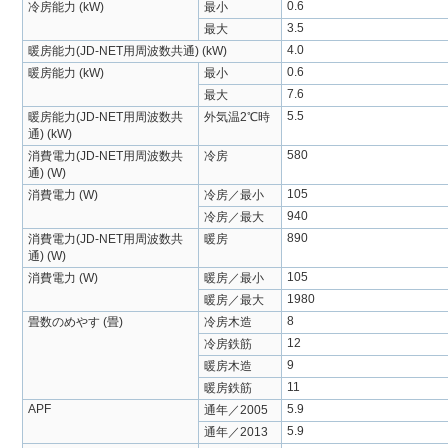
0.6
冷房能力 (kW)
最小
3.5
最大
4.0
暖房能力(JD-NET用周波数共通) (kW)
0.6
暖房能力 (kW)
最小
7.6
最大
5.5
暖房能力(JD-NET用周波数共
外気温2℃時
通) (kW)
580
消費電力(JD-NET用周波数共
冷房
通) (W)
105
消費電力 (W)
冷房／最小
940
冷房／最大
890
消費電力(JD-NET用周波数共
暖房
通) (W)
105
消費電力 (W)
暖房／最小
1980
暖房／最大
8
畳数のめやす (畳)
冷房木造
12
冷房鉄筋
9
暖房木造
11
暖房鉄筋
APF
5.9
通年／2005
5.9
通年／2013