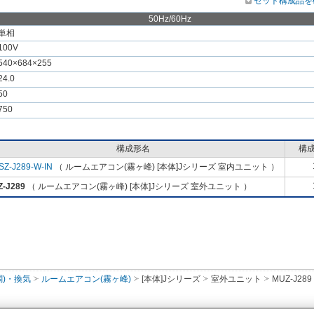
セット構成品を
50Hz/60Hz
単相
100V
540×684×255
24.0
50
750
構成形名
構
SZ-J289-W-IN
（ ルームエアコン(霧ヶ峰) [本体]Jシリーズ 室内ユニット ）
-J289
（ ルームエアコン(霧ヶ峰) [本体]Jシリーズ 室外ユニット ）
調)・換気
ルームエアコン(霧ヶ峰)
[本体]Jシリーズ
室外ユニット
MUZ-J289