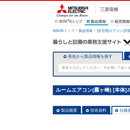
WIN2Kトップ
製品情報
[住宅用]エアコン(空
形名から製品情報を探す
ルームエアコン(霧ヶ峰) [本体]J
製品概要
技術資料
仕様