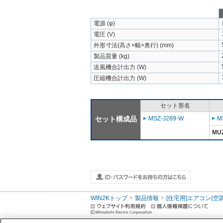
電源 (φ)
電圧 (V)
外形寸法(高さ×幅×奥行) (mm)
製品質量 (kg)
送風機合計出力 (W)
圧縮機合計出力 (W)
セット形名
セット構成品
MSZ-J289-W
M
MUZ
WIN2Kトップ
製品情報
[住宅用]エアコン(空