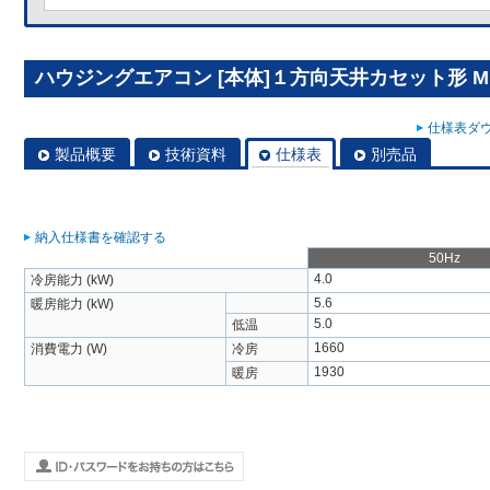
ハウジングエアコン [本体]１方向天井カセット形 MLZ
仕様表ダウ
製品概要
技術資料
仕様表
別売品
納入仕様書を確認する
50Hz
4.0
冷房能力 (kW)
5.6
暖房能力 (kW)
5.0
低温
1660
消費電力 (W)
冷房
1930
暖房