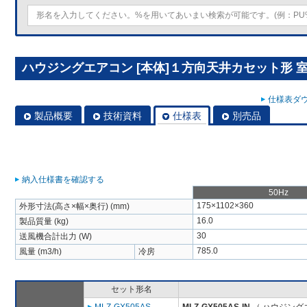
ハウジングエアコン [本体]１方向天井カセット形 室内ユ
仕様表ダウ
製品概要
技術資料
仕様表
別売品
納入仕様書を確認する
50Hz
175×1102×360
外形寸法(高さ×幅×奥行) (mm)
16.0
製品質量 (kg)
30
送風機合計出力 (W)
785.0
風量 (m3/h)
冷房
セット形名