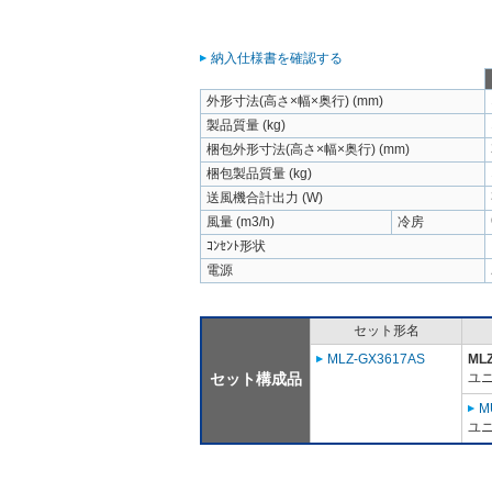
納入仕様書を確認する
外形寸法(高さ×幅×奥行) (mm)
製品質量 (kg)
梱包外形寸法(高さ×幅×奥行) (mm)
梱包製品質量 (kg)
送風機合計出力 (W)
風量 (m3/h)
冷房
ｺﾝｾﾝﾄ形状
電源
セット形名
MLZ-GX3617AS
MLZ
セット構成品
ユニ
M
ユニ