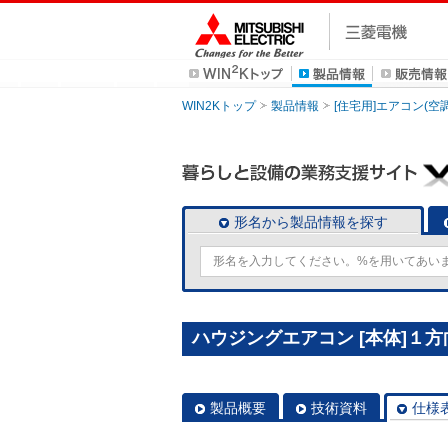
WIN2Kトップ
製品情報
[住宅用]エアコン(空
形名から製品情報を探す
ハウジングエアコン [本体]１方向
製品概要
技術資料
仕様