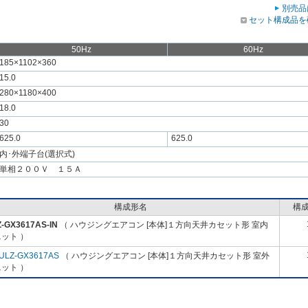
別売品
セット構成品を
50Hz
60Hz
185×1102×360
15.0
280×1180×400
18.0
30
625.0
625.0
内･外端子台(選択式)
単相２００Ｖ １５Ａ
構成形名
構
-GX3617AS-IN
（ ハウジングエアコン [本体]１方向天井カセット形 室内
ット ）
ULZ-GX3617AS
（ ハウジングエアコン [本体]１方向天井カセット形 室外
ット ）