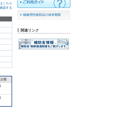
はこちら
確認する
補修用性能部品の保有期限
関連リンク
成台数
1
1