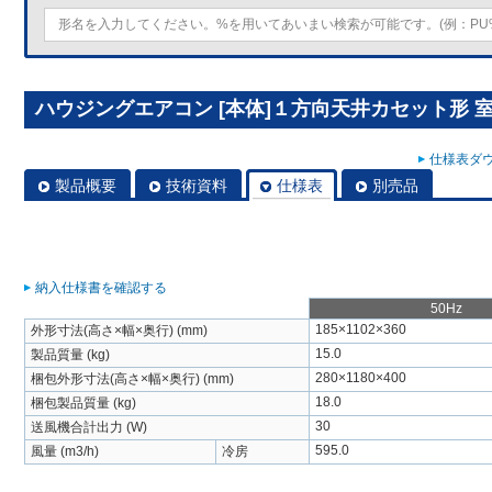
ハウジングエアコン [本体]１方向天井カセット形 室内ユニ
仕様表ダウ
製品概要
技術資料
仕様表
別売品
納入仕様書を確認する
50Hz
185×1102×360
外形寸法(高さ×幅×奥行) (mm)
15.0
製品質量 (kg)
280×1180×400
梱包外形寸法(高さ×幅×奥行) (mm)
18.0
梱包製品質量 (kg)
30
送風機合計出力 (W)
595.0
風量 (m3/h)
冷房