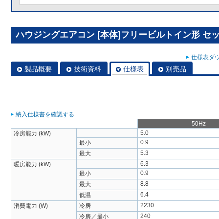
ハウジングエアコン [本体]フリービルトイン形 セット 
仕様表ダウ
製品概要
技術資料
仕様表
別売品
納入仕様書を確認する
50Hz
5.0
冷房能力 (kW)
0.9
最小
5.3
最大
6.3
暖房能力 (kW)
0.9
最小
8.8
最大
6.4
低温
2230
消費電力 (W)
冷房
240
冷房／最小