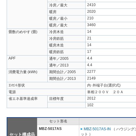
2410
冷房／最大
2020
暖房
210
暖房／最小
3460
暖房／最大
14
畳数のめやす (畳)
冷房木造
21
冷房鉄筋
14
暖房木造
17
暖房鉄筋
APF
4.4
通年／2005
4.4
通年／2013
2277
消費電力量 (kWh)
期間合計／2005
2149
期間合計／2013
ｺﾝｾﾝﾄ形状
内･外端子台(選択式)
電源
単相２００Ｖ ２０Ａ
2012
省エネ基準達成率
目標年度
102
セット形名
MBZ-5017AS
MBZ-5017AS-IN
（ ハウジング
セット構成品
ット ）