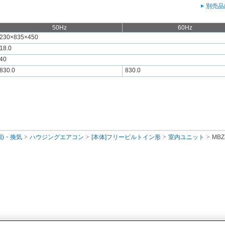
別売品
50Hz
60Hz
230×835×450
18.0
40
830.0
830.0
調)・換気
ハウジングエアコン
[本体]フリービルトイン形
室内ユニット
MBZ