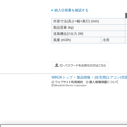
納入仕様書を確認する
外形寸法(高さ×幅×奥行) (mm)
製品質量 (kg)
送風機合計出力 (W)
風量 (m3/h)
冷房
WIN2Kトップ
製品情報
[住宅用]エアコン(空