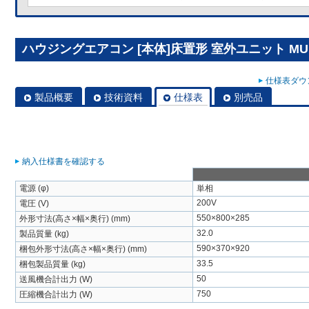
ハウジングエアコン [本体]床置形 室外ユニット MUFZ
仕様表ダウン
製品概要
技術資料
仕様表
別売品
納入仕様書を確認する
電源 (φ)
単相
200V
電圧 (V)
550×800×285
外形寸法(高さ×幅×奥行) (mm)
32.0
製品質量 (kg)
590×370×920
梱包外形寸法(高さ×幅×奥行) (mm)
33.5
梱包製品質量 (kg)
50
送風機合計出力 (W)
750
圧縮機合計出力 (W)