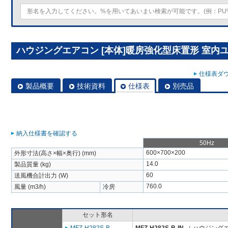
ハウジングエアコン [本体]暖房強化型床置形 室内ユニット
仕様表ダウ
製品概要
技術資料
仕様表
別売品
納入仕様書を確認する
50Hz
600×700×200
外形寸法(高さ×幅×奥行) (mm)
14.0
製品質量 (kg)
60
送風機合計出力 (W)
760.0
風量 (m3/h)
冷房
セット形名