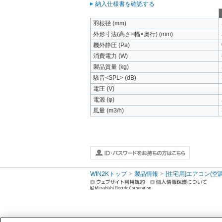
納入仕様書を確認する
羽根径 (mm)
外形寸法(高さ×幅×奥行) (mm)
機外静圧 (Pa)
消費電力 (W)
製品質量 (kg)
騒音<SPL> (dB)
電圧 (V)
電源 (φ)
風量 (m3/h)
WIN2Kトップ
製品情報
[住宅用]エアコン(空