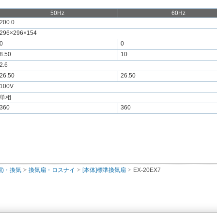
50Hz
60Hz
200.0
296×296×154
0
0
8.50
10
2.6
26.50
26.50
100V
単相
360
360
調)・換気
換気扇・ロスナイ
[本体]標準換気扇
EX-20EX7