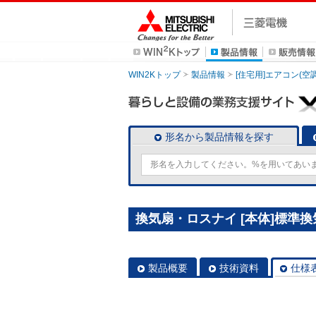
WIN2Kトップ
製品情報
[住宅用]エアコン(空
形名から製品情報を探す
換気扇・ロスナイ [本体]標準換気扇
製品概要
技術資料
仕様