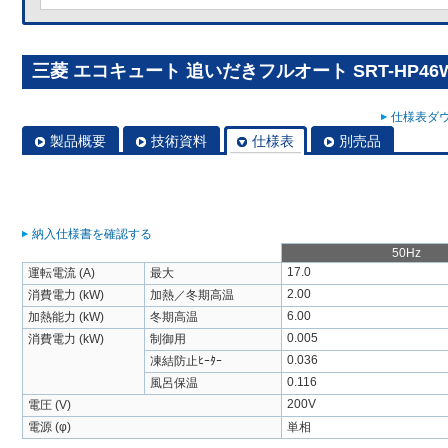
三菱 エコキュート 追いだきフルオート SRT-HP46W
仕様表ダウ
製品概要
技術資料
仕様表
別売品
納入仕様書を確認する
50Hz
17.0
運転電流 (A)
最大
2.00
消費電力 (kW)
加熱／冬期高温
6.00
加熱能力 (kW)
冬期高温
0.005
消費電力 (kW)
制御用
0.036
凍結防止ﾋｰﾀｰ
0.116
風呂保温
200V
電圧 (V)
電源 (φ)
単相