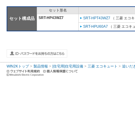
セット形名
SRT-HP43WZ7
セット構成品
SRT-HPT43WZ7
（ 三菱 エコ
SRT-HPU60A7
（ 三菱 エコキ
WIN2Kトップ
製品情報
[住宅用]住宅用設備
三菱 エコキュート
追いだ