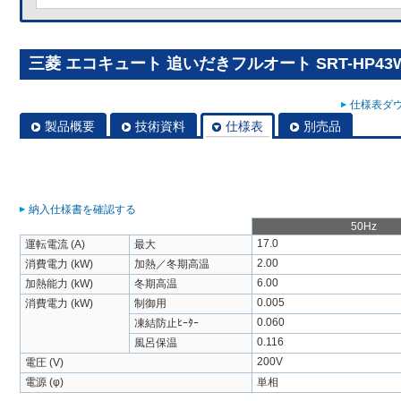
三菱 エコキュート 追いだきフルオート SRT-HP43
仕様表ダウ
製品概要
技術資料
仕様表
別売品
納入仕様書を確認する
50Hz
17.0
運転電流 (A)
最大
2.00
消費電力 (kW)
加熱／冬期高温
6.00
加熱能力 (kW)
冬期高温
0.005
消費電力 (kW)
制御用
0.060
凍結防止ﾋｰﾀｰ
0.116
風呂保温
200V
電圧 (V)
電源 (φ)
単相