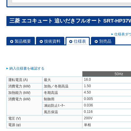
三菱 エコキュート 追いだきフルオート SRT-HP37W
仕様表ダウ
製品概要
技術資料
仕様表
別売品
納入仕様書を確認する
50Hz
16.0
運転電流 (A)
最大
1.50
消費電力 (kW)
加熱／冬期高温
4.50
加熱能力 (kW)
冬期高温
0.005
消費電力 (kW)
制御用
0.036
凍結防止ﾋｰﾀｰ
0.116
風呂保温
200V
電圧 (V)
電源 (φ)
単相