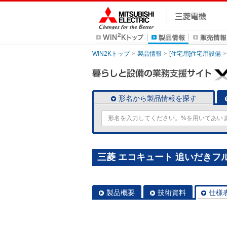
WIN2Kトップ
製品情報
[住宅用]住宅用設備
形名から製品情報を探す
三菱 エコキュート 追いだきフルオ
製品概要
技術資料
仕様