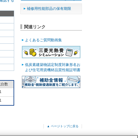
確認する
補修用性能部品の保有期限
関連リンク
よくあるご質問動画集
低炭素建築物認定制度対象形名お
よび住宅用資機材品質性能証明書
成台数
1
1
▲ ページトップに戻る