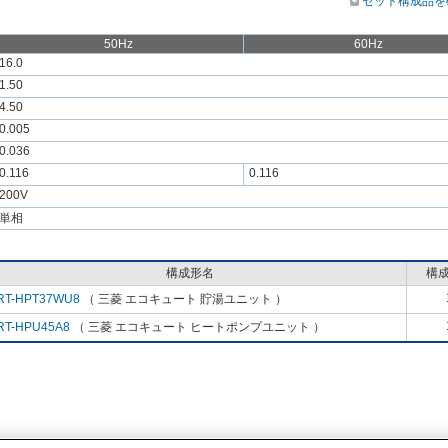
セット構成品を
50Hz
60Hz
16.0
1.50
4.50
0.005
0.036
0.116
0.116
200V
単相
構成形名
構
RT-HPT37WU8
（ 三菱 エコキュート 貯湯ユニット ）
RT-HPU45A8
（ 三菱 エコキュート ヒートポンプユニット ）