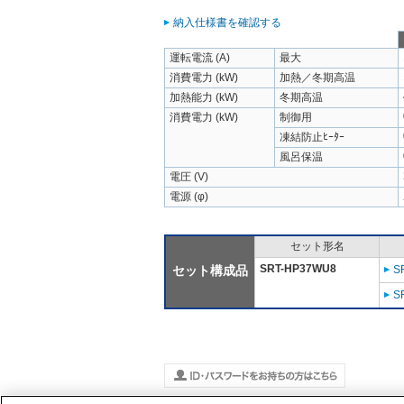
納入仕様書を確認する
運転電流 (A)
最大
消費電力 (kW)
加熱／冬期高温
加熱能力 (kW)
冬期高温
消費電力 (kW)
制御用
凍結防止ﾋｰﾀｰ
風呂保温
電圧 (V)
電源 (φ)
セット形名
SRT-HP37WU8
セット構成品
S
S