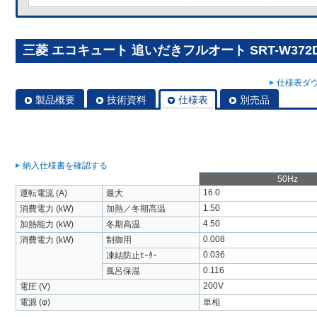
三菱 エコキュート 追いだきフルオート SRT-W372D
仕様表ダウ
製品概要
技術資料
仕様表
別売品
納入仕様書を確認する
50Hz
16.0
運転電流 (A)
最大
1.50
消費電力 (kW)
加熱／冬期高温
4.50
加熱能力 (kW)
冬期高温
0.008
消費電力 (kW)
制御用
0.036
凍結防止ﾋｰﾀｰ
0.116
風呂保温
200V
電圧 (V)
電源 (φ)
単相