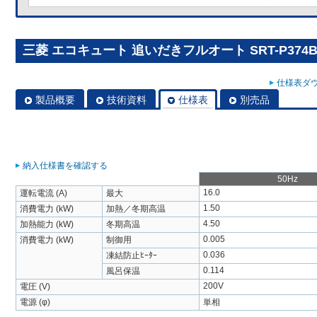
三菱 エコキュート 追いだきフルオート SRT-P374B
仕様表ダウ
製品概要
技術資料
仕様表
別売品
納入仕様書を確認する
50Hz
16.0
運転電流 (A)
最大
1.50
消費電力 (kW)
加熱／冬期高温
4.50
加熱能力 (kW)
冬期高温
0.005
消費電力 (kW)
制御用
0.036
凍結防止ﾋｰﾀｰ
0.114
風呂保温
200V
電圧 (V)
電源 (φ)
単相