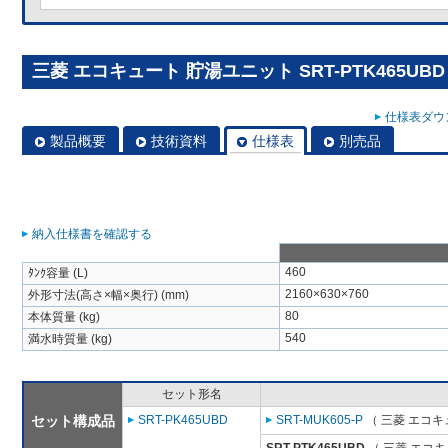
三菱 エコキュート 貯湯ユニット SRT-PTK465UBD
仕様表ダウン
製品概要
技術資料
仕様表
別売品
納入仕様書を確認する
460
ﾀﾝｸ容量 (L)
2160×630×760
外形寸法(高さ×幅×奥行) (mm)
80
本体質量 (kg)
540
満水時質量 (kg)
セット形名
セット構成品
SRT-PK465UBD
SRT-MUK605-P
（ 三菱 エコキ