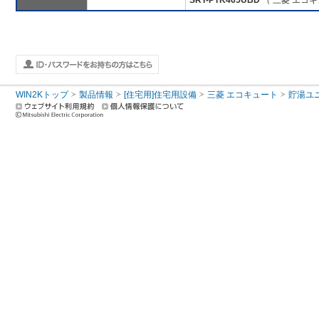
SRT-PTK465UBD
（ 三菱 エコキ
WIN2Kトップ
製品情報
[住宅用]住宅用設備
三菱 エコキュート
貯湯ユ