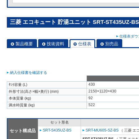
三菱 エコキュート 貯湯ユニット SRT-ST435UZ-BS
仕様表ダウン
製品概要
技術資料
仕様表
別売品
納入仕様書を確認する
430
ﾀﾝｸ容量 (L)
2150×1120×430
外形寸法(高さ×幅×奥行) (mm)
92
本体質量 (kg)
522
満水時質量 (kg)
セット形名
セット構成品
SRT-S435UZ-BS
SRT-MU605-SZ-BS
（ 三菱 エ