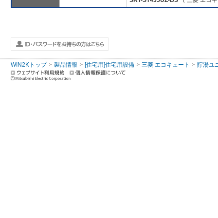
SRT-ST435UZ-BS
（ 三菱 エコ
WIN2Kトップ
製品情報
[住宅用]住宅用設備
三菱 エコキュート
貯湯ユ