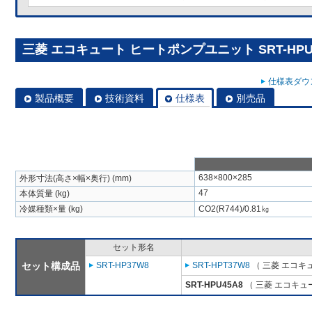
三菱 エコキュート ヒートポンプユニット SRT-HPU
仕様表ダウン
製品概要
技術資料
仕様表
別売品
638×800×285
外形寸法(高さ×幅×奥行) (mm)
47
本体質量 (kg)
冷媒種類×量 (kg)
CO2(R744)/0.81㎏
セット形名
セット構成品
SRT-HP37W8
SRT-HPT37W8
（ 三菱 エコキ
SRT-HPU45A8
（ 三菱 エコキュ