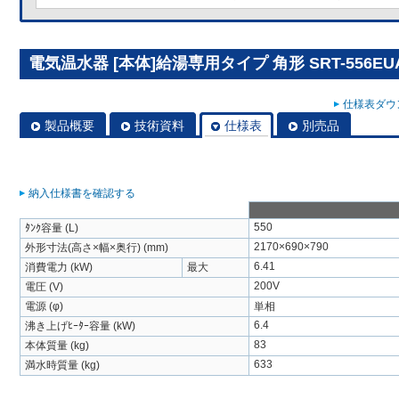
電気温水器 [本体]給湯専用タイプ 角形 SRT-556EU
仕様表ダウン
製品概要
技術資料
仕様表
別売品
納入仕様書を確認する
550
ﾀﾝｸ容量 (L)
2170×690×790
外形寸法(高さ×幅×奥行) (mm)
6.41
消費電力 (kW)
最大
200V
電圧 (V)
電源 (φ)
単相
6.4
沸き上げﾋｰﾀｰ容量 (kW)
83
本体質量 (kg)
633
満水時質量 (kg)